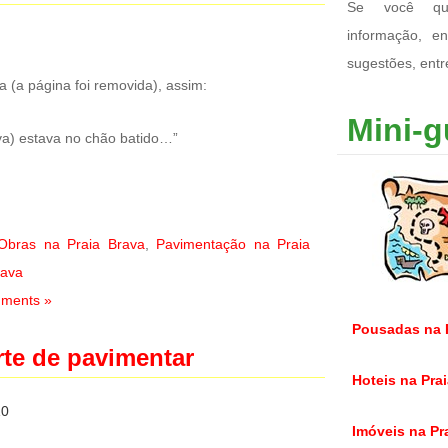
Se você qui
informação, e
sugestões, ent
a (a página foi removida), assim:
Mini-g
va) estava no chão batido…”
Obras na Praia Brava
,
Pavimentação na Praia
rava
ments »
Pousadas na P
rte de pavimentar
Hoteis na Prai
10
Imóveis na Pra