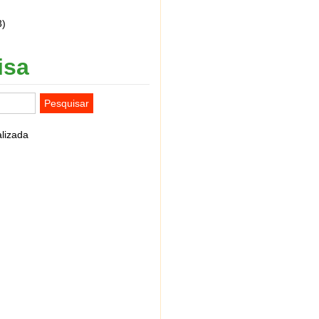
3)
isa
lizada