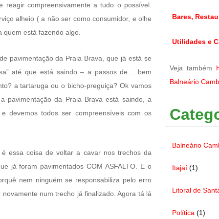
 e reagir compreensivamente a tudo o possível.
Bares, Restau
rviço alheio ( a não ser como consumidor, e olhe
ca quem está fazendo algo.
Utilidades e C
 de pavimentação da Praia Brava, que já está se
Veja também
oisa” até que está saindo – a passos de… bem
Balneário Camb
nto? a tartaruga ou o bicho-preguiça? Ok vamos
 a pavimentação da Praia Brava está saindo, a
Catego
) e devemos todos ser compreensíveis com os
Balneário Cam
é essa coisa de voltar a cavar nos trechos da
que já foram pavimentados COM ASFALTO. E o
Itajaí
(1)
orquê nem ninguém se responsabiliza pelo erro
Litoral de Sant
novamente num trecho já finalizado. Agora tá lá
Política
(1)