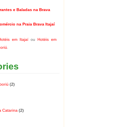
rantes e Baladas na Brava
omércio na Praia Brava Itajaí
Hotéis em Itajaí
ou
Hotéis em
oriú
.
ries
boriú
(2)
a Catarina
(2)