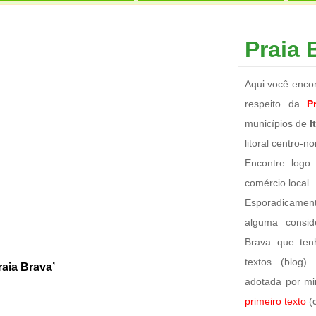
Praia B
Aqui você encon
respeito da
P
municípios de
I
litoral centro-n
Encontre logo
comércio local.
Esporadicame
alguma consid
Brava que te
textos (blog)
aia Brava’
adotada por mi
primeiro texto
(c