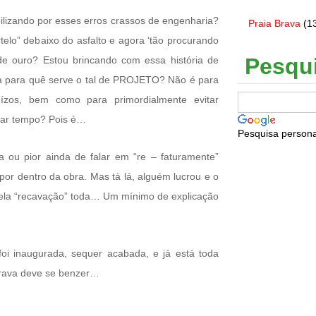
lizando por esses erros crassos de engenharia?
Praia Brava
(1
elo” debaixo do asfalto e agora ‘tão procurando
Pesqu
de ouro? Estou brincando com essa história de
a para quê serve o tal de PROJETO? Não é para
juízos, bem como para primordialmente evitar
har tempo? Pois é…
Pesquisa persona
a ou pior ainda de falar em “re – faturamente”
or dentro da obra. Mas tá lá, alguém lucrou e o
uela “recavação” toda… Um mínimo de explicação
oi inaugurada, sequer acabada, e já está toda
rava deve se benzer…