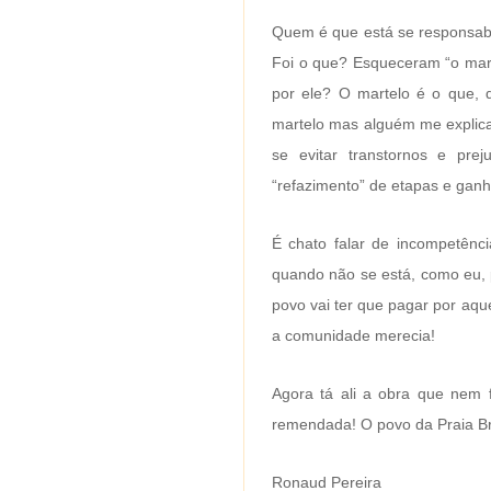
Quem é que está se responsabi
Foi o que? Esqueceram “o mart
por ele? O martelo é o que, 
martelo mas alguém me explic
se evitar transtornos e pre
“refazimento” de etapas e gan
É chato falar de incompetênci
quando não se está, como eu, p
povo vai ter que pagar por aq
a comunidade merecia!
Agora tá ali a obra que nem f
remendada! O povo da Praia B
Ronaud Pereira