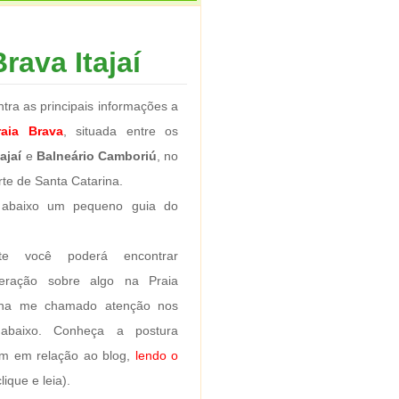
rava Itajaí
tra as principais informações a
raia Brava
, situada entre os
tajaí
e
Balneário Camboriú
, no
orte de Santa Catarina.
 abaixo um pequeno guia do
nte você poderá encontrar
eração sobre algo na Praia
nha me chamado atenção nos
 abaixo. Conheça a postura
m em relação ao blog,
lendo o
lique e leia).