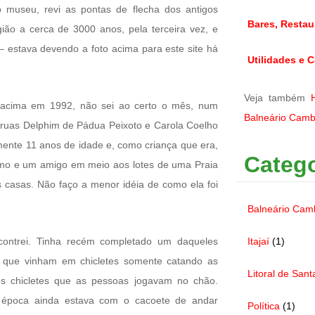
o museu, revi as pontas de flecha dos antigos
Bares, Restau
ão a cerca de 3000 anos, pela terceira vez, e
– estava devendo a foto acima para este site há
Utilidades e C
Veja também
acima em 1992, não sei ao certo o mês, num
Balneário Camb
 ruas Delphim de Pádua Peixoto e Carola Coelho
omente 11 anos de idade e, como criança que era,
Catego
mo e um amigo em meio aos lotes de uma Praia
casas. Não faço a menor idéia de como ela foi
Balneário Cam
Itajaí
(1)
ntrei. Tinha recém completado um daqueles
s que vinham em chicletes somente catando as
Litoral de Sant
os chicletes que as pessoas jogavam no chão.
 época ainda estava com o cacoete de andar
Política
(1)