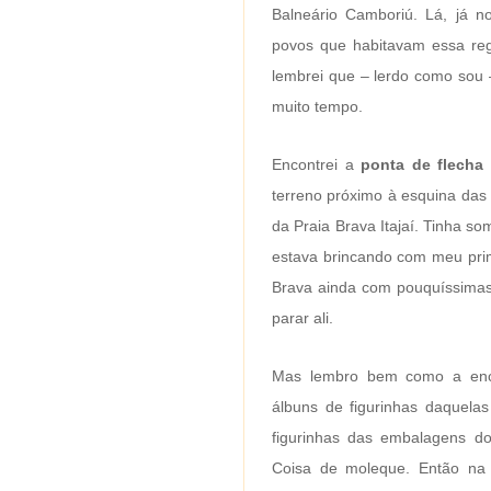
Balneário Camboriú. Lá, já n
povos que habitavam essa regi
lembrei que – lerdo como sou 
muito tempo.
Encontrei a
ponta de flecha
terreno próximo à esquina das
da Praia Brava Itajaí. Tinha s
estava brincando com meu pri
Brava ainda com pouquíssimas 
parar ali.
Mas lembro bem como a enco
álbuns de figurinhas daquela
figurinhas das embalagens d
Coisa de moleque. Então na