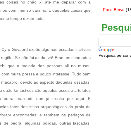
 as coisas no chão ;-) até me deparar com a
Praia Brava
(1
anos com imenso carinho. É daquelas coisas que
esmo tempo dizem tudo.
Pesqu
 Cyro Gevaerd expõe algumas ossadas incríveis
Pesquisa persona
 região. Se não foi ainda, vá! Eram os chamados
cebi que a maioria das pessoas ali no museu
o, com muita pressa e pouco interesse. Tudo bem
 macabro, devido ao aspecto daquelas ossadas.
quão fantásticos são aqueles ossos e artefatos
outra realidade que já existiu por aqui. E
elas fotos dos sítios arqueológicos da praia de
 foram encontradas, e também os pedaços de
s de pedra, algumas polidas, outras lascadas,