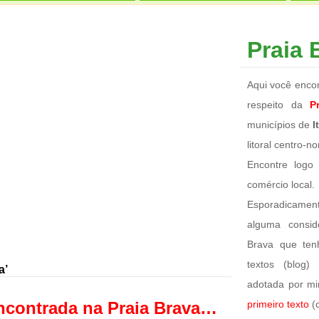
Praia B
Aqui você encon
respeito da
P
municípios de
I
litoral centro-n
Encontre logo
comércio local.
Esporadicame
alguma consid
Brava que te
textos (blog)
a’
adotada por mi
encontrada na Praia Brava…
primeiro texto
(c