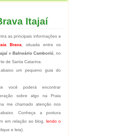
rava Itajaí
tra as principais informações a
raia Brava
, situada entre os
tajaí
e
Balneário Camboriú
, no
orte de Santa Catarina.
 abaixo um pequeno guia do
nte você poderá encontrar
eração sobre algo na Praia
nha me chamado atenção nos
 abaixo. Conheça a postura
m em relação ao blog,
lendo o
lique e leia).