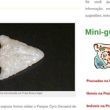
Se você qui
informação, e
sugestões, ent
Mini-g
Pousadas na P
Hoteis na Prai
cha encontrada na Praia Brava Itajaí
Imóveis na Pra
a esposa fomos visitar o Parque Cyro Gevaerd de