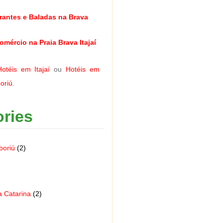
rantes e Baladas na Brava
omércio na Praia Brava Itajaí
Hotéis em Itajaí
ou
Hotéis em
oriú
.
ries
boriú
(2)
a Catarina
(2)