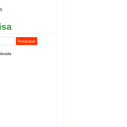
3)
isa
lizada