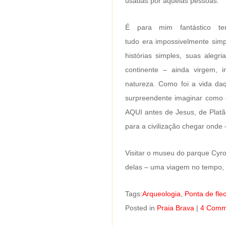
usadas por aquelas pessoas.
É para mim fantástico te
tudo era impossivelmente sim
histórias simples, suas alegr
continente – ainda virgem, i
natureza. Como foi a vida d
surpreendente imaginar como e
AQUI antes de Jesus, de Platã
para a civilização chegar onde
Visitar o museu do parque Cyr
delas – uma viagem no tempo, a
Tags:
Arqueologia
,
Ponta de fle
Posted in
Praia Brava
|
4 Comm