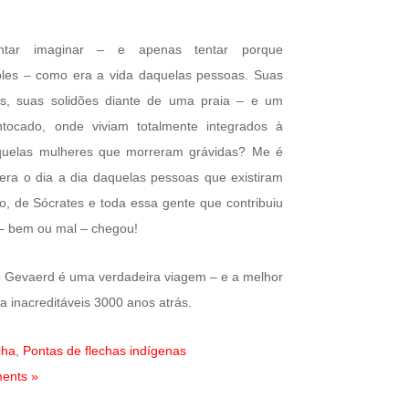
ntar imaginar – e apenas tentar porque
ples – como era a vida daquelas pessoas. Suas
ias, suas solidões diante de uma praia – e um
ntocado, onde viviam totalmente integrados à
aquelas mulheres que morreram grávidas? Me é
ra o dia a dia daquelas pessoas que existiram
o, de Sócrates e toda essa gente que contribuiu
 – bem ou mal – chegou!
o Gevaerd é uma verdadeira viagem – e a melhor
 inacreditáveis 3000 anos atrás.
cha
,
Pontas de flechas indígenas
ents »