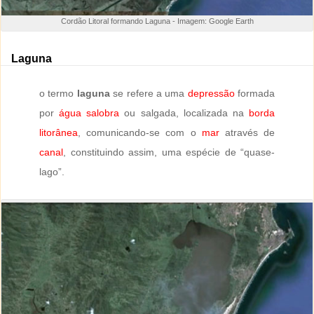
Cordão Litoral formando Laguna - Imagem: Google Earth
Laguna
o termo
laguna
se refere a uma
depressão
formada
por
água salobra
ou salgada, localizada na
borda
litorânea
, comunicando-se com o
mar
através de
canal
, constituindo assim, uma espécie de “quase-
lago”.